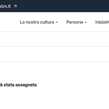
atm.it
La nostra cultura
Persone
Iniziat
ià stata assegnata