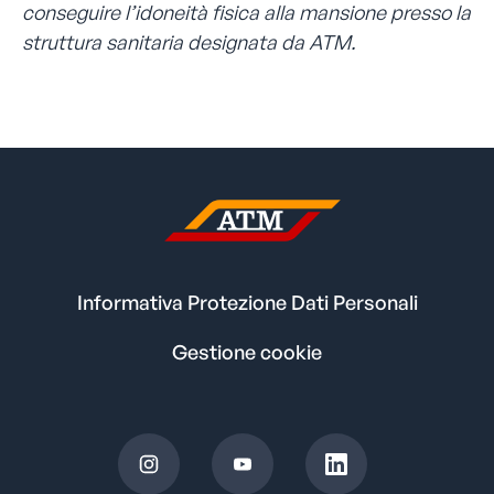
conseguire l’idoneità fisica alla mansione presso la
struttura sanitaria designata da ATM.
Informativa Protezione Dati Personali
Gestione cookie
S
S
S
i
i
i