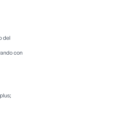
o del
orando con
plus;