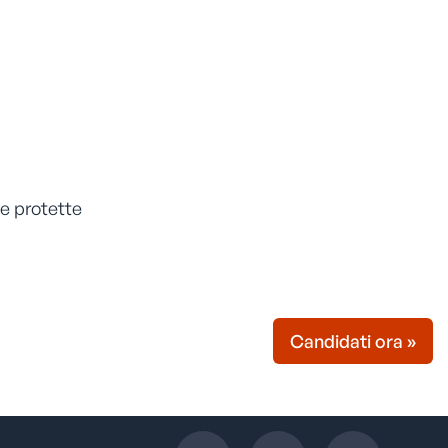
rie protette
Candidati ora »