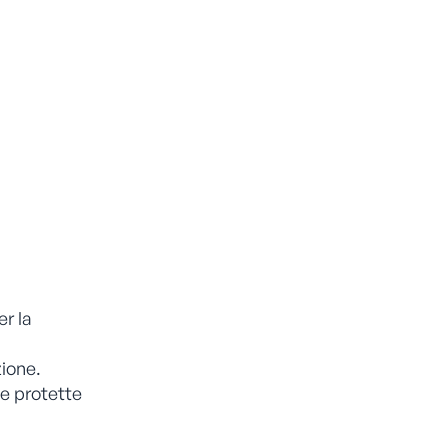
er la
zione.
rie protette