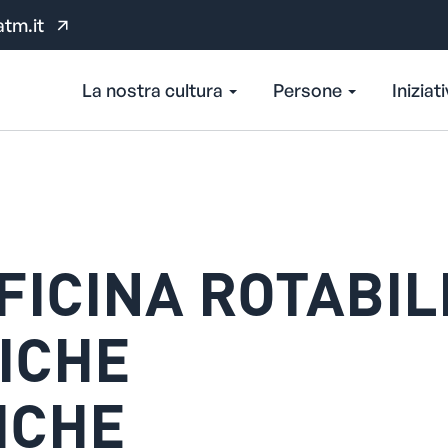
atm.it
La nostra cultura
Persone
Iniziat
ICINA ROTABIL
ICHE
ICHE