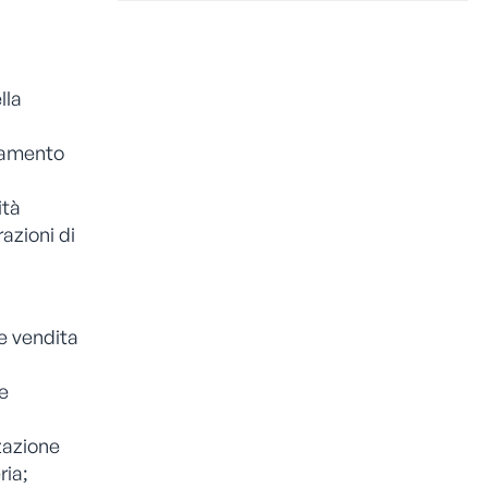
lla
oramento
ità
azioni di
 e vendita
e
zzazione
ria;